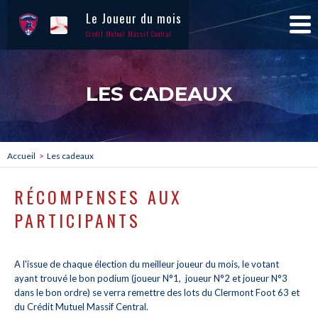
Le Joueur du mois
Crédit Mutuel Massif Central
LES CADEAUX
Accueil
Les cadeaux
RÉCOMPENSES AUX
PARTICIPANTS
A l'issue de chaque élection du meilleur joueur du mois, le votant
ayant trouvé le bon podium (joueur N°1, joueur N°2 et joueur N°3
dans le bon ordre) se verra remettre des lots du Clermont Foot 63 et
du Crédit Mutuel Massif Central.