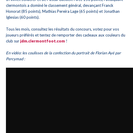
clermontois a dominé le classement général, devançant Franck
Honorat (85 points), Mathias Pereira Lage (65 points) et Jonathan
Iglesias (60 points).
Tous les mois, consultez les résultats du concours, votez pour vos
joueurs préférés et tentez de remporter des cadeaux aux couleurs du
club sur
jdm.clermontfoot.com
!
En vidéo: les coulisses de la confection du portrait de Florian Ayé par
Percymad :