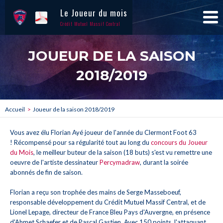
Le Joueur du mois
Crédit Mutuel Massif Central
JOUEUR DE LA SAISON
2018/2019
Accueil
Joueur de la saison 2018/2019
Vous avez élu Florian Ayé joueur de l'année du Clermont Foot 63
! Récompensé pour sa régularité tout au long du
concours du Joueur
du Mois
, le meilleur buteur de la saison (18 buts) s'est vu remettre une
oeuvre de l'artiste dessinateur
Percymadraw
, durant la soirée
abonnés de fin de saison.
Florian a reçu son trophée des mains de Serge Masseboeuf,
responsable développement du Crédit Mutuel Massif Central, et de
Lionel Lepage, directeur de France Bleu Pays d'Auvergne, en présence
d'Ahmet Schaefer et de Pascal Gastien. Avec 150 points, l'attaquant